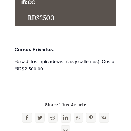
18:00
Buscar:
|
RD$2500
Cursos Privados:
Bocadillos I (picaderas frías y calientes) Costo
RD$2,500.00
Share This Article
Facebook
Twitter
Reddit
LinkedIn
WhatsApp
Pinterest
Vk
Correo