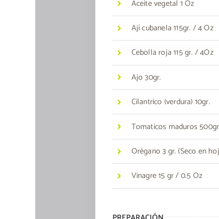
Aceite vegetal 1 Oz
Ají cubanela 115gr. / 4 Oz
Cebolla roja 115 gr. / 4Oz
Ajo 30gr.
Cilantrico (verdura) 10gr.
Tomaticos maduros 500gr.
Orégano 3 gr. (Seco en hoj
Vinagre 15 gr / 0.5 Oz
PREPARACIÓN