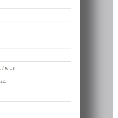
 / 16 Oz.
as).