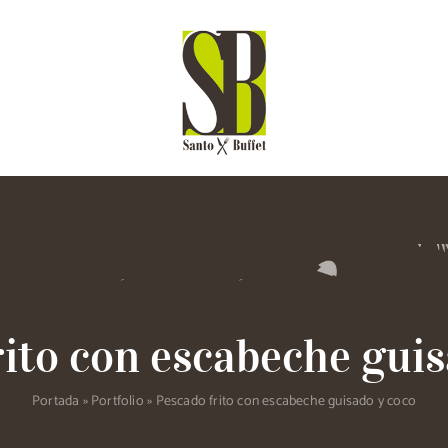
Menús
Academia
Blog
Recet
rito con escabeche guis
Portada
»
Portfolio
»
Pescado frito con escabeche guisado y coco