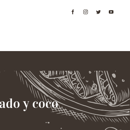
as
Galería
Contacto
ado y coco